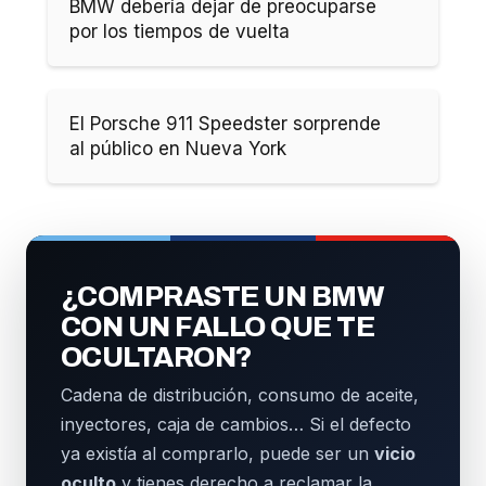
BMW debería dejar de preocuparse
por los tiempos de vuelta
El Porsche 911 Speedster sorprende
al público en Nueva York
¿COMPRASTE UN BMW
CON UN FALLO QUE TE
OCULTARON?
Cadena de distribución, consumo de aceite,
inyectores, caja de cambios… Si el defecto
ya existía al comprarlo, puede ser un
vicio
oculto
y tienes derecho a reclamar la