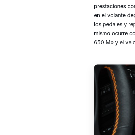
prestaciones com
en el volante de
los pedales y re
mismo ocurre co
650 M» y el vel