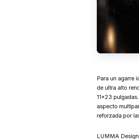
Para un agarre i
de ultra alto re
11×23 pulgadas. 
aspecto multipar
reforzada por la
LUMMA Design ta