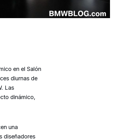
mico en el Salón
uces diurnas de
W. Las
ecto dinámico,
ecen una
os diseñadores