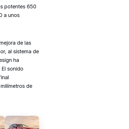
os potentes 650
0 a unos
mejora de las
or, al sistema de
esign ha
 El sonido
inal
 milímetros de