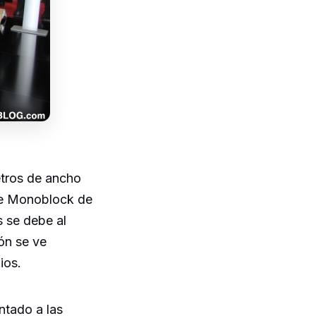
etros de ancho
ine Monoblock de
s se debe al
ión se ve
ios.
ntado a las