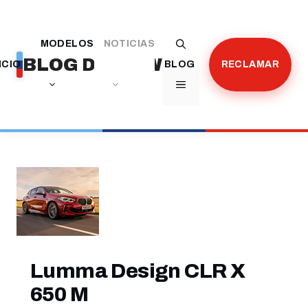
Saltar
al
MODELOS
NOTICIAS
contenido
BLOG DE BMW
ICIO
BLOG
RECLAMAR
MENÚ
Lumma Design CLR X
650 M