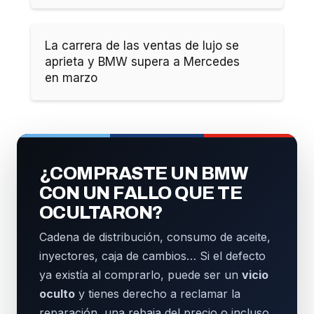
La carrera de las ventas de lujo se
aprieta y BMW supera a Mercedes
en marzo
¿COMPRASTE UN BMW
CON UN FALLO QUE TE
OCULTARON?
Cadena de distribución, consumo de aceite,
inyectores, caja de cambios… Si el defecto
ya existía al comprarlo, puede ser un
vicio
oculto
y tienes derecho a reclamar la
reparación, una rebaja del precio o incluso