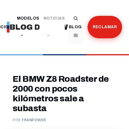
Saltar
al
MODELOS
NOTICIAS
contenido
BLOG DE BMW
ICIO
BLOG
RECLAMAR
MENÚ
El BMW Z8 Roadster de
2000 con pocos
kilómetros sale a
subasta
POR
FRANPOWER