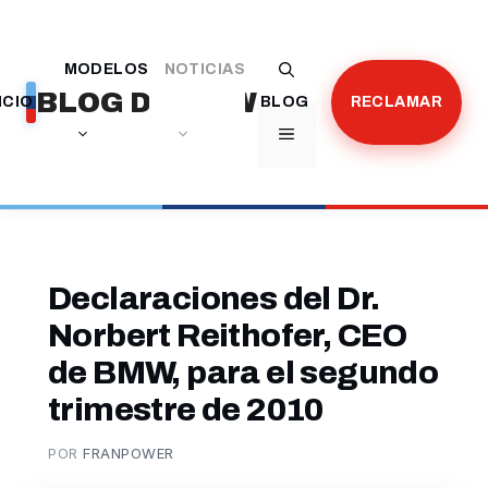
Saltar
al
MODELOS
NOTICIAS
contenido
BLOG DE BMW
ICIO
BLOG
RECLAMAR
MENÚ
Declaraciones del Dr.
Norbert Reithofer, CEO
de BMW, para el segundo
trimestre de 2010
POR
FRANPOWER