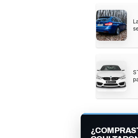
L
s
S
p
¿COMPRAST