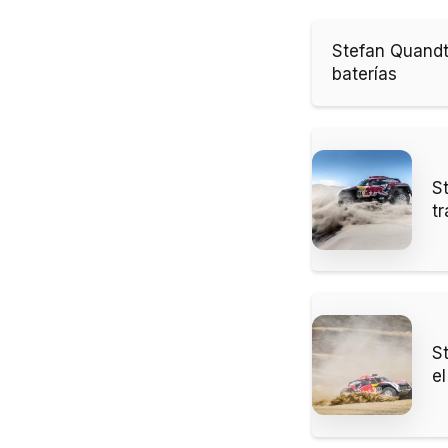
Stefan Quandt,
baterías
S
tr
S
el