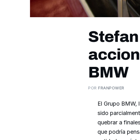
Stefan
accion
BMW
POR
FRANPOWER
El Grupo BMW, l
sido parcialmen
quebrar a finale
que podría pensa