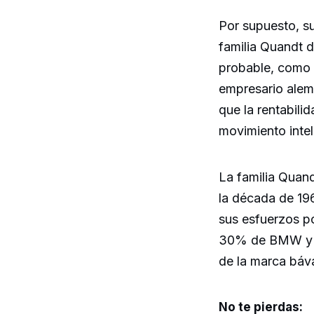
Por supuesto, su
familia Quandt 
probable, como 
empresario alem
que la rentabili
movimiento intel
La familia Quan
la década de 19
sus esfuerzos p
30% de BMW y un
de la marca báva
No te pierdas: