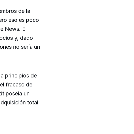
iembros de la
pero eso es poco
ve News. El
ocios y, dado
iones no sería un
a principios de
el fracaso de
dt poseía un
quisición total