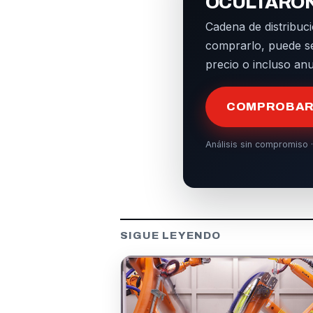
OCULTARO
Cadena de distribuci
comprarlo, puede s
precio o incluso an
COMPROBAR 
Análisis sin compromiso ·
SIGUE LEYENDO