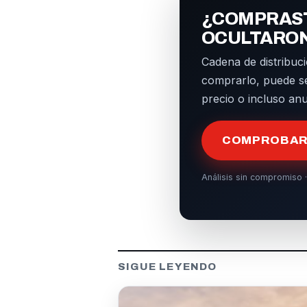
¿COMPRAST
OCULTARO
Cadena de distribuci
comprarlo, puede s
precio o incluso an
COMPROBAR 
Análisis sin compromiso ·
SIGUE LEYENDO