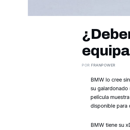
¿Deber
equipa
POR
FRANPOWER
BMW lo cree si
su galardonado s
película muestra
disponible para 
BMW tiene su xD