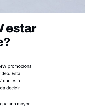
 estar
e?
 BMW promociona
ídeo. Esta
W que está
da decidir.
sigue una mayor