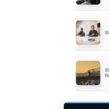
S
S
F