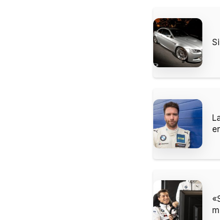
S
L
en
«
m