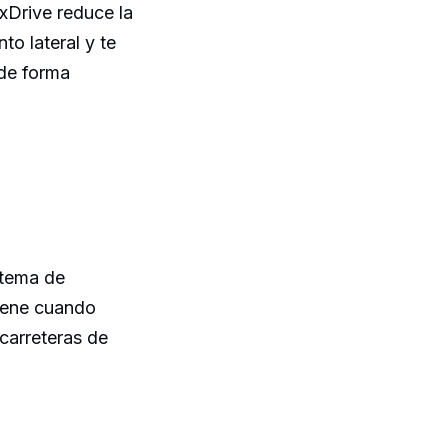
xDrive reduce la
to lateral y te
 de forma
stema de
viene cuando
carreteras de