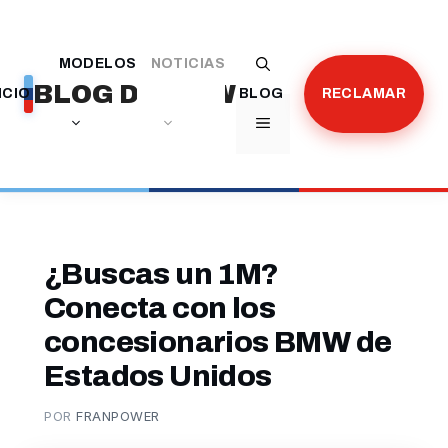
Saltar
al
MODELOS
NOTICIAS
contenido
BLOG DE BMW
ICIO
BLOG
RECLAMAR
MENÚ
¿Buscas un 1M?
Conecta con los
concesionarios BMW de
Estados Unidos
POR
FRANPOWER