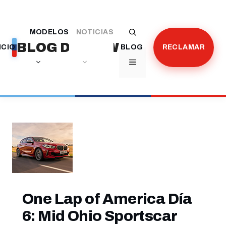
Saltar
al
MODELOS
NOTICIAS
contenido
BLOG DE BMW
ICIO
BLOG
RECLAMAR
MENÚ
One Lap of America Día
6: Mid Ohio Sportscar