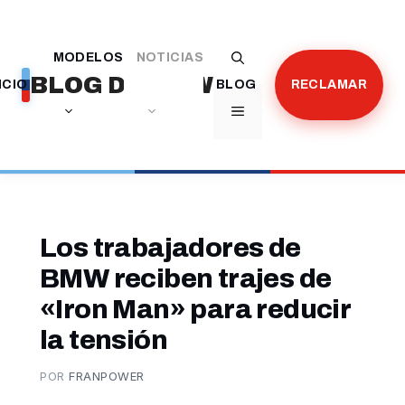
Saltar
al
MODELOS
NOTICIAS
contenido
BLOG DE BMW
ICIO
BLOG
RECLAMAR
MENÚ
Los trabajadores de
BMW reciben trajes de
«Iron Man» para reducir
la tensión
POR
FRANPOWER