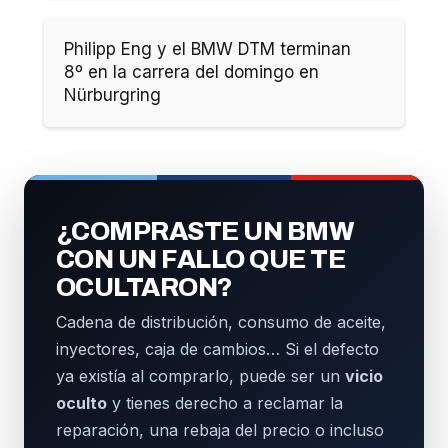
Philipp Eng y el BMW DTM terminan
8º en la carrera del domingo en
Nürburgring
¿COMPRASTE UN BMW
CON UN FALLO QUE TE
OCULTARON?
Cadena de distribución, consumo de aceite,
inyectores, caja de cambios… Si el defecto
ya existía al comprarlo, puede ser un
vicio
oculto
y tienes derecho a reclamar la
reparación, una rebaja del precio o incluso