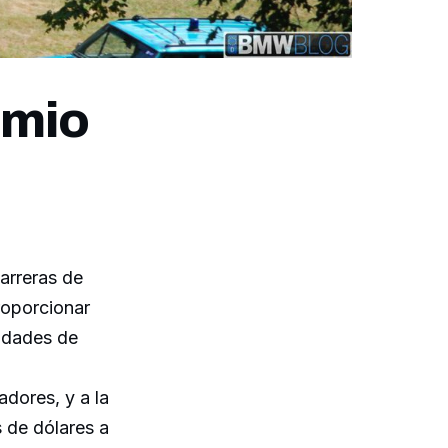
emio
arreras de
roporcionar
cidades de
adores, y a la
 de dólares a