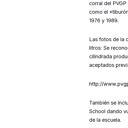
corral del PVGP
como el «tiburón
1976 y 1989.
Las fotos de la
litros: Se recon
cilindrada prod
aceptados previa
http://www.pvgp
También se incl
School dando vue
de la escuela.