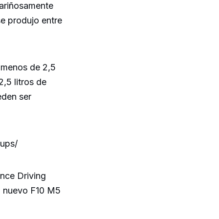
cariñosamente
se produjo entre
e menos de 2,5
,5 litros de
eden ser
oups/
nce Driving
el nuevo F10 M5