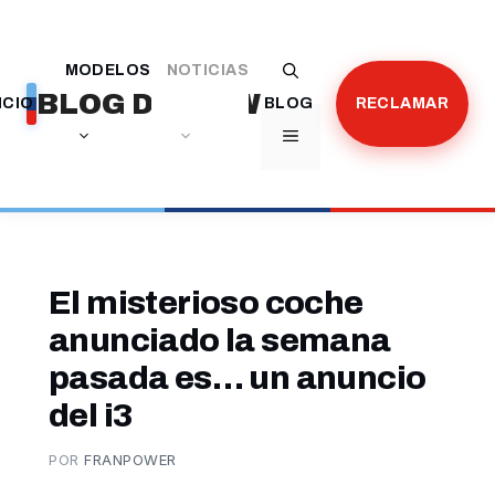
Saltar
al
MODELOS
NOTICIAS
contenido
BLOG DE BMW
ICIO
BLOG
RECLAMAR
MENÚ
El misterioso coche
anunciado la semana
pasada es… un anuncio
del i3
POR
FRANPOWER