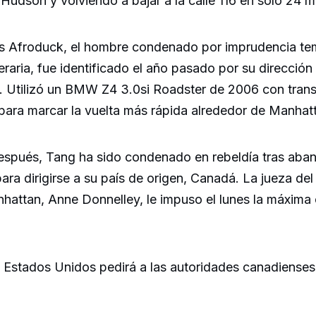
Hudson y volviendo a bajar a la calle 116 en solo 24 m
s Afroduck, el hombre condenado por imprudencia tem
aria, fue identificado el año pasado por su dirección I
. Utilizó un BMW Z4 3.0si Roadster de 2006 con tran
 para marcar la vuelta más rápida alrededor de Manhat
espués, Tang ha sido condenado en rebeldía tras aban
ra dirigirse a su país de origen, Canadá. La jueza del
attan, Anne Donnelley, le impuso el lunes la máxima
 Estados Unidos pedirá a las autoridades canadienses 