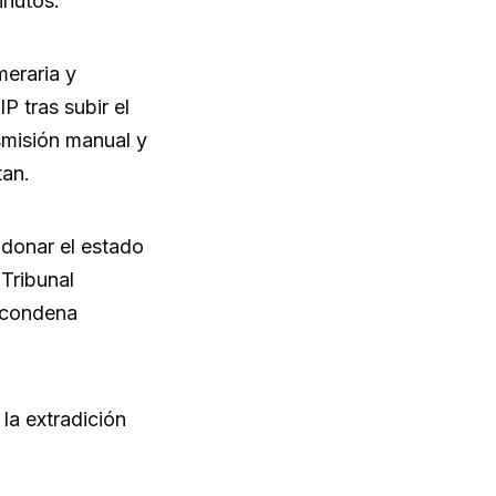
inutos.
eraria y
P tras subir el
smisión manual y
tan.
donar el estado
 Tribunal
 condena
la extradición