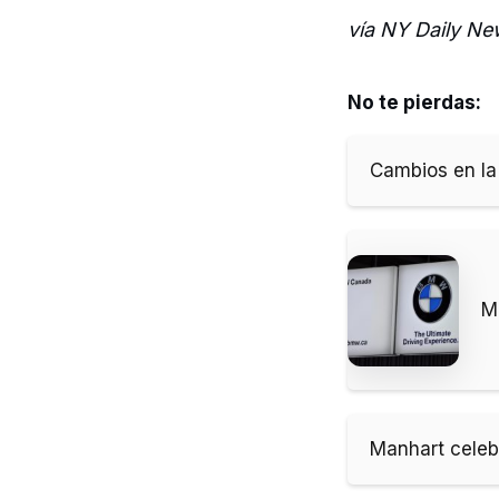
vía NY Daily N
No te pierdas:
Cambios en la
M
Manhart celeb