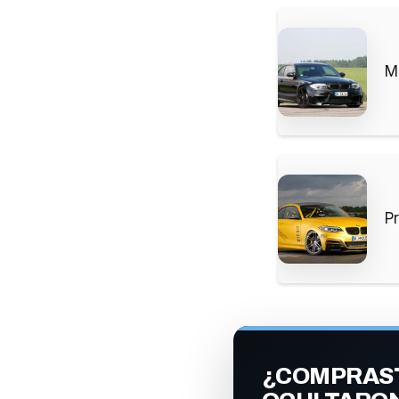
M
P
¿COMPRAST