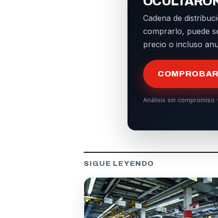
OCULTARO
Cadena de distribuci
comprarlo, puede s
precio o incluso an
COMPROBAR 
Análisis sin compromiso ·
SIGUE LEYENDO