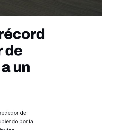
 récord
r de
a un
lrededor de
ubiendo por la