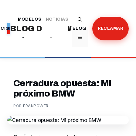
Saltar
al
MODELOS
NOTICIAS
contenido
BLOG DE BMW
ICIO
BLOG
RECLAMAR
MENÚ
Cerradura opuesta: Mi
próximo BMW
POR
FRANPOWER