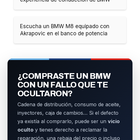
Escucha un BMW M8 equipado con
Akrapovic en el banco de potencia
¿COMPRASTE UN BMW
CON UN FALLO QUE TE
OCULTARON?
Cadena de distribución, consumo de aceite,
inyectores, caja de cambios… Si el defecto
ya existía al comprarlo, puede ser un
vicio
oculto
y tienes derecho a reclamar la
reparación, una rebaja del precio o incluso