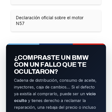
Declaración oficial sobre el motor
N57
¿COMPRASTE UN BMW
CON UN FALLO QUE TE
OCULTARON?
Cadena de distribución, consumo de aceite,
inyectores, caja de cambios… Si el defecto
ya existía al comprarlo, puede ser un
vicio
oculto
y tienes derecho a reclamar la
reparación, una rebaja del precio o incluso