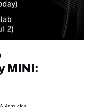
o
y MINI:
W Apps y los