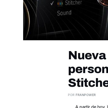
Nueva 
person
Stitch
POR
FRANPOWER
A partir de ho