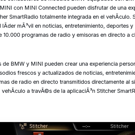
MINI con MINI Connected pueden disfrutar de una exp
cher SmartRadio totalmente integrada en el vehÃculo. S
 lÃder mÃ³vil en noticias, entretenimiento, deportes y r
 10.000 programas de radio y emisoras en directo a c
 de BMW y MINI pueden crear una experiencia person
sodios frescos y actualizados de noticias, entretenimi
mas de radio en directo transmitidos directamente al 
 vehÃculo a travÃ©s de la aplicaciÃ³n Stitcher SmartR