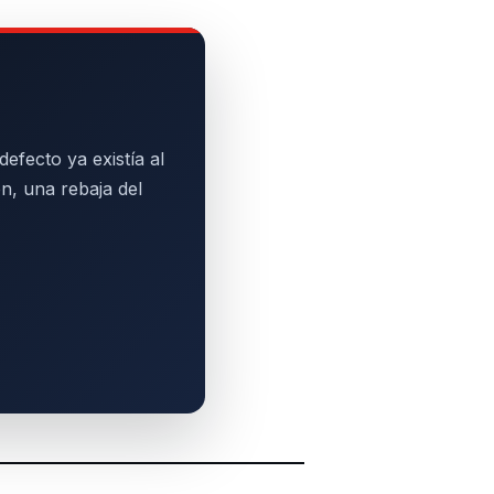
efecto ya existía al
n, una rebaja del