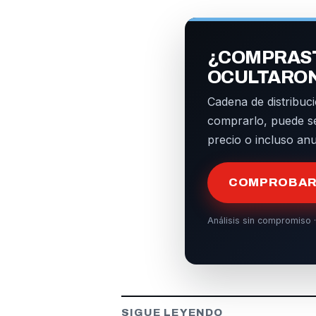
¿COMPRAST
OCULTARO
Cadena de distribuci
comprarlo, puede s
precio o incluso an
COMPROBAR 
Análisis sin compromiso ·
SIGUE LEYENDO