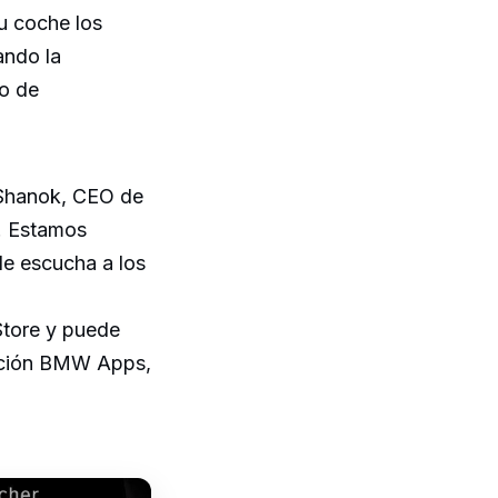
u coche los
ando la
to de
 Shanok, CEO de
e. Estamos
de escucha a los
Store y puede
opción BMW Apps,