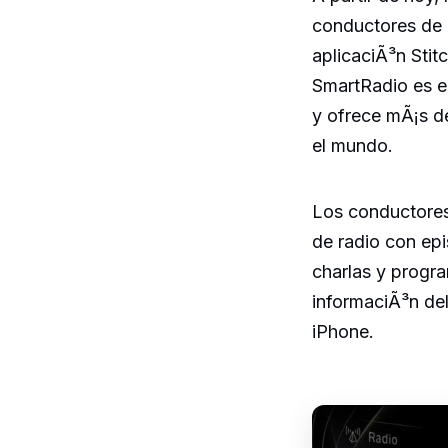
conductores de 
aplicaciÃ³n Stit
SmartRadio es el
y ofrece mÃ¡s de
el mundo.
Los conductores
de radio con epi
charlas y progra
informaciÃ³n del
iPhone.