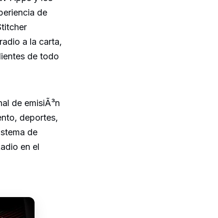
eriencia de
titcher
adio a la carta,
lientes de todo
al de emisiÃ³n
ento, deportes,
sistema de
adio en el