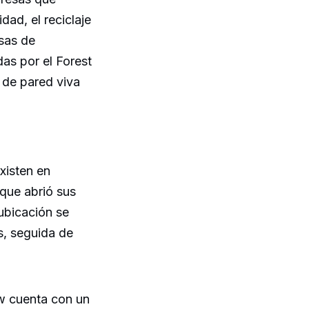
dad, el reciclaje
osas de
as por el Forest
l de pared viva
xisten en
 que abrió sus
ubicación se
s, seguida de
ow cuenta con un