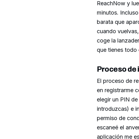
ReachNow y lueg
minutos. Inclus
barata que aparc
cuando vuelvas, 
coge la lanzade
que tienes todo e
Proceso de 
El proceso de re
en registrarme c
elegir un PIN de
introduzcas) e i
permiso de condu
escaneé el anver
aplicación me es