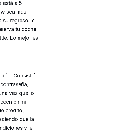
 está a 5
Now sea más
a su regreso. Y
eserva tu coche,
tle. Lo mejor es
ación. Consistió
 contraseña,
 una vez que lo
recen en mi
de crédito,
aciendo que la
ndiciones y le