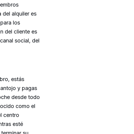
miembros
del alquiler es
 para los
n del cliente es
anal social, del
bro, estás
 antojo y pagas
coche desde todo
nocido como el
el centro
ntras esté
 terminar su