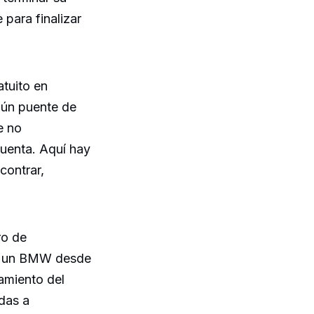
 para finalizar
atuito en
gún puente de
e no
cuenta. Aquí hay
contrar,
ro de
as un BMW desde
amiento del
das a