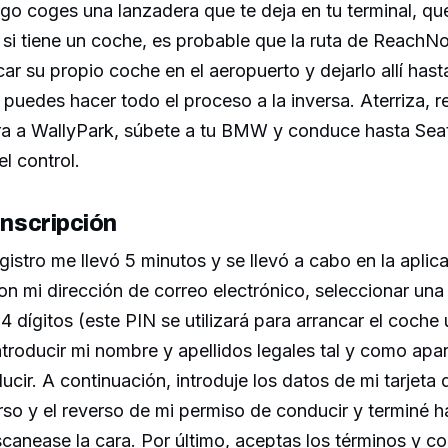
o coges una lanzadera que te deja en tu terminal, que
o si tiene un coche, es probable que la ruta de Reach
ar su propio coche en el aeropuerto y dejarlo allí hast
puedes hacer todo el proceso a la inversa. Aterriza, r
ra a WallyPark, súbete a tu BMW y conduce hasta Seat
l control.
inscripción
gistro me llevó 5 minutos y se llevó a cabo en la aplic
on mi dirección de correo electrónico, seleccionar una
 4 dígitos (este PIN se utilizará para arrancar el coche
ntroducir mi nombre y apellidos legales tal y como apa
cir. A continuación, introduje los datos de mi tarjeta 
so y el reverso de mi permiso de conducir y terminé h
canease la cara. Por último, aceptas los términos y co