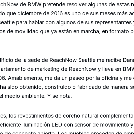
achNow de BMW pretende resolver algunas de estas 
ado que diciembre de 2016 es uno de sus meses más a
Seattle para hablar con algunos de sus representantes
ios de movilidad que ya están en marcha, en formato p
edificio de la sede de ReachNow Seattle me recibe Dan
epartamento de marketing de ReachNow y lleva en BM
06. Amablemente, me da un paseo por la oficina y me 
ha sido obtenido, construido o fabricado de manera s
el medio ambiente. Y se nota.
res, los revestimientos de corcho natural complementa
La eficiente iluminación LED con sensor de movimiento y
cio de concepto abierto. Los muebles proceden de em