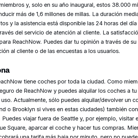
 miembros y, solo en su año inaugural, estos 38.000 
ducir más de 1,6 millones de millas. La duración media 
os y la asistencia está disponible las 24 horas del día
ravés del servicio de atención al cliente. La satisfacció
para ReachNow. Puedes dar tu opinión a través de su c
ión al cliente o de las encuestas a los usuarios.
ona
achNow tiene coches por toda la ciudad. Como miem
 seguro de ReachNow y puedes alquilar los coches a tu
e uso. Actualmente, sólo puedes alquilar/devolver un 
and o Brooklyn si vives en estas ciudades) también co
 Puedes viajar fuera de Seattle y, por ejemplo, visitar 
ue Square, aparcar el coche y hacer tus compras. Mie
cobrará una tarifa más baja por minuto, pero no puede