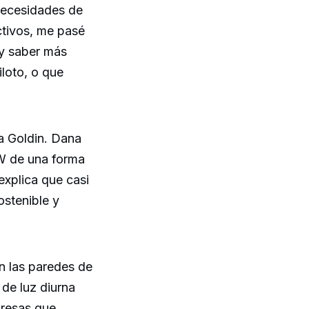
necesidades de
ctivos, me pasé
 y saber más
iloto, o que
a Goldin. Dana
W de una forma
explica que casi
ostenible y
n las paredes de
 de luz diurna
presas que