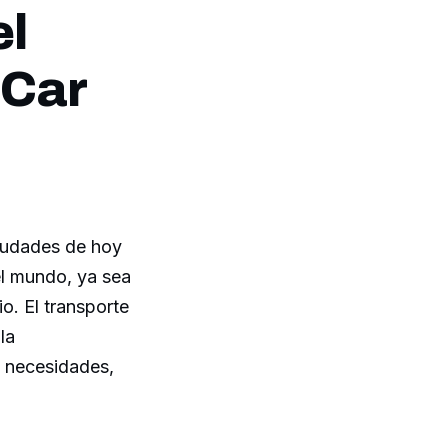
el
 Car
ciudades de hoy
el mundo, ya sea
io. El transporte
la
s necesidades,