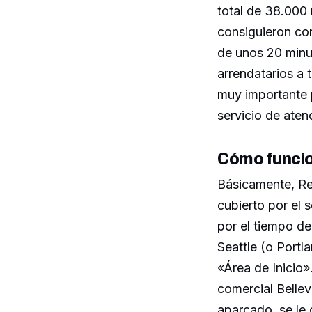
total de 38.000
consiguieron con
de unos 20 minut
arrendatarios a t
muy importante 
servicio de atenc
Cómo funci
Básicamente, Re
cubierto por el
por el tiempo d
Seattle (o Portl
«Área de Inicio».
comercial Bellev
aparcado, se le 