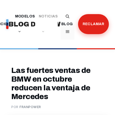
Saltar
al
MODELOS
NOTICIAS
contenido
BLOG DE BMW
ICIO
BLOG
RECLAMAR
MENÚ
Las fuertes ventas de
BMW en octubre
reducen la ventaja de
Mercedes
POR
FRANPOWER