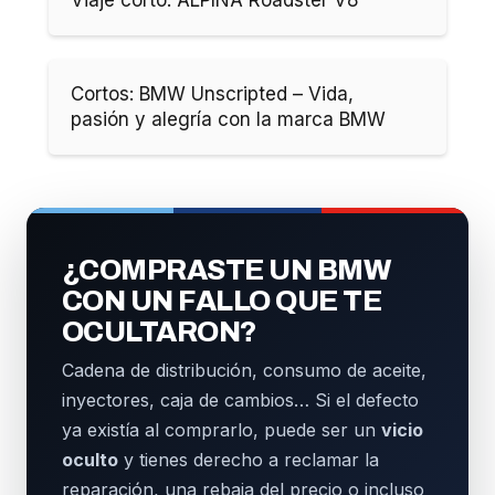
Cortos: BMW Unscripted – Vida,
pasión y alegría con la marca BMW
¿COMPRASTE UN BMW
CON UN FALLO QUE TE
OCULTARON?
Cadena de distribución, consumo de aceite,
inyectores, caja de cambios… Si el defecto
ya existía al comprarlo, puede ser un
vicio
oculto
y tienes derecho a reclamar la
reparación, una rebaja del precio o incluso