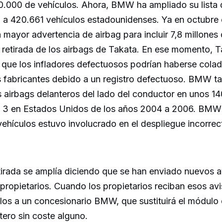
00.000 de vehículos. Ahora, BMW ha ampliado su lista d
l a 420.661 vehículos estadounidenses. Ya en octubre 
mayor advertencia de airbag para incluir 7,8 millones
 retirada de los airbags de Takata. En ese momento, T
 que los infladores defectuosos podrían haberse colad
s fabricantes debido a un registro defectuoso. BMW t
os airbags delanteros del lado del conductor en unos 1
 3 en Estados Unidos de los años 2004 a 2006. BMW
ehículos estuvo involucrado en el despliegue incorrec
tirada se amplía diciendo que se han enviado nuevos a
 propietarios. Cuando los propietarios reciban esos av
ulos a un concesionario BMW, que sustituirá el módulo 
ero sin coste alguno.