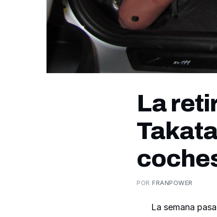
La reti
Takata
coche
POR
FRANPOWER
La semana pasada