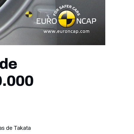
 de
0.000
das de Takata