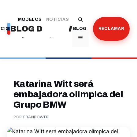
Saltar
al
MODELOS
NOTICIAS
contenido
BLOG DE BMW
ICIO
BLOG
RECLAMAR
MENÚ
Katarina Witt será
embajadora olímpica del
Grupo BMW
POR
FRANPOWER