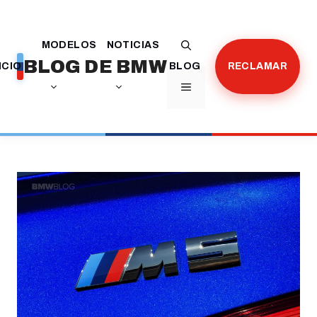
Saltar
al
MODELOS
NOTICIAS
contenido
BLOG DE BMW
ICIO
BLOG
RECLAMAR
MENÚ