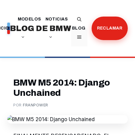
Saltar
al
MODELOS
NOTICIAS
contenido
BLOG DE BMW
ICIO
BLOG
RECLAMAR
MENÚ
BMW M5 2014: Django
Unchained
POR
FRANPOWER