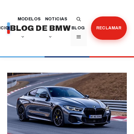
Saltar
al
MODELOS
NOTICIAS
contenido
BLOG DE BMW
ICIO
BLOG
RECLAMAR
MENÚ