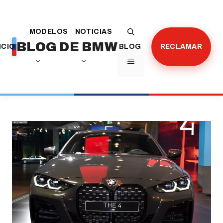
Saltar
al
MODELOS
NOTICIAS
contenido
BLOG DE BMW
ICIO
BLOG
RECLAMAR
MENÚ