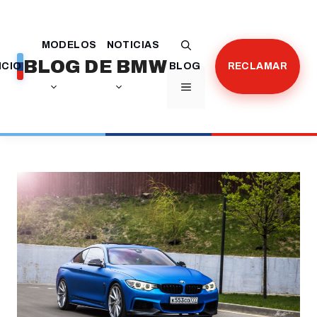
Saltar
al
MODELOS
NOTICIAS
contenido
BLOG DE BMW
ICIO
BLOG
RECLAMAR
MENÚ