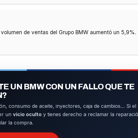
l volumen de ventas del Grupo BMW aumentó un 5,9%.
E UN BMW CON UN FALLO QUE TE
N?
ón, consumo de aceite, inyectores, caja de cambios… Si el d
er un
vicio oculto
y tienes derecho a reclamar la reparació
ular la compra.