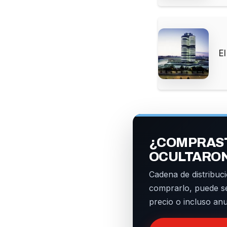
E
¿COMPRAST
OCULTARO
Cadena de distribuci
comprarlo, puede s
precio o incluso an