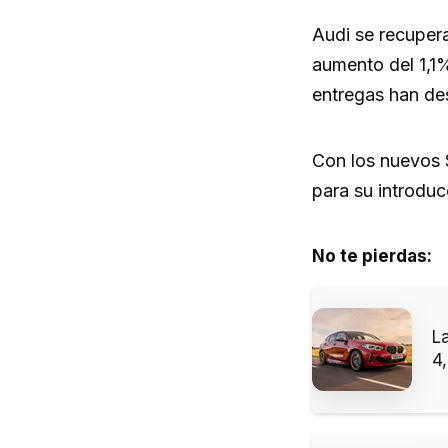
Audi se recuper
aumento del 1,1
entregas han de
Con los nuevos S
para su introdu
No te pierdas:
L
4