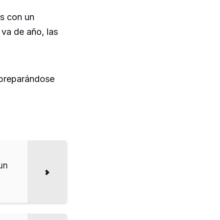
as con un
va de año, las
e preparándose
un