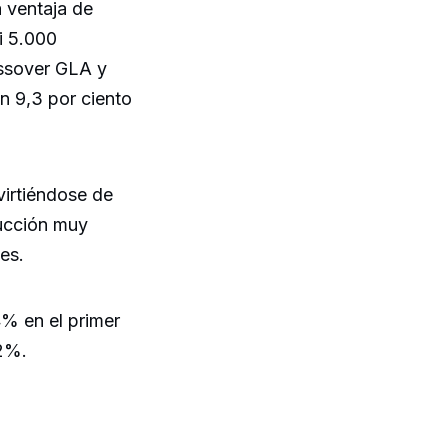
 ventaja de
i 5.000
ssover GLA y
n 9,3 por ciento
irtiéndose de
ucción muy
es.
% en el primer
,2%.