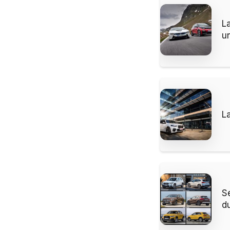
L
u
L
S
d