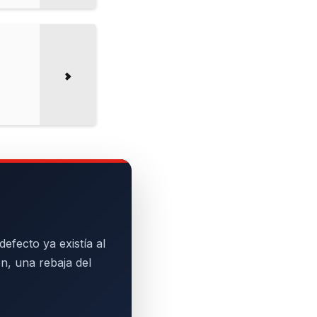
efecto ya existía al
n, una rebaja del