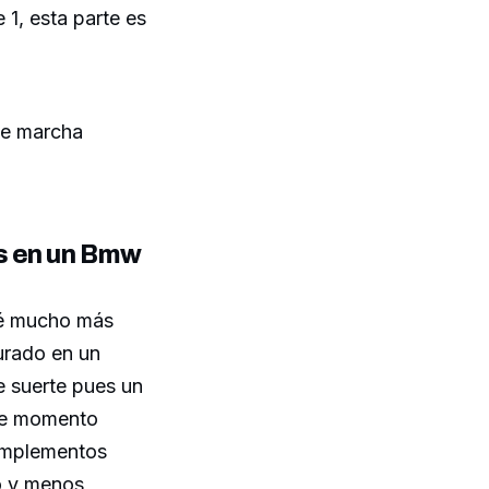
1, esta parte es
ue marcha
s en un Bmw
té mucho más
urado en un
e suerte pues un
ste momento
omplementos
o y menos