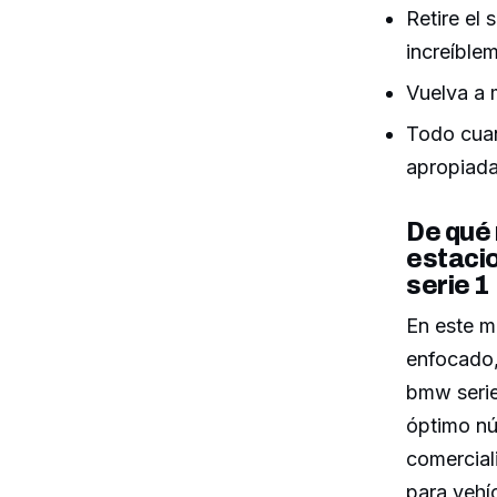
Retire el
increíble
Vuelva a 
Todo cuan
apropiad
De qué 
estaci
serie 1
En este 
enfocado,
bmw serie
óptimo nú
comercial
para vehí