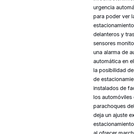
urgencia automát
para poder ver 
estacionamiento
delanteros y tr
sensores monitor
una alarma de a
automática en e
la posibilidad d
de estacionamien
instalados de fa
los automóviles 
parachoques del
deja un ajuste e
estacionamiento?
al ofrecer march