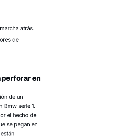
 marcha atrás.
sores de
 perforar en
ión de un
n Bmw serie 1.
or el hecho de
que se pegan en
 están