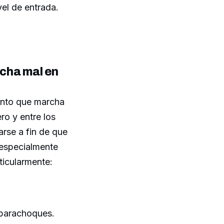
el de entrada.
cha mal en
ento que marcha
ro y entre los
rse a fin de que
 especialmente
ticularmente:
 parachoques.