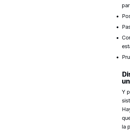
pa
Pos
Pas
Con
est
Pru
Di
un
Y p
sis
Hay
que
la 