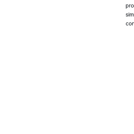
pro
sim
con