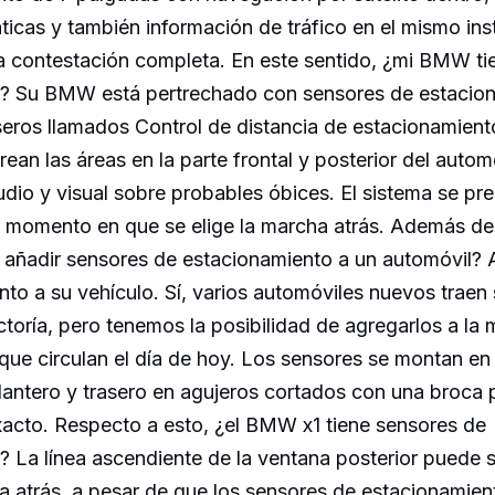
icas y también información de tráfico en el mismo ins
la contestación completa. En este sentido, ¿mi BMW ti
? Su BMW está pertrechado con sensores de estacio
aseros llamados Control de distancia de estacionamien
ean las áreas en la parte frontal y posterior del autom
udio y visual sobre probables óbices. El sistema se p
l momento en que se elige la marcha atrás. Además de 
e añadir sensores de estacionamiento a un automóvil? 
to a su vehículo. Sí, varios automóviles nuevos traen
ctoría, pero tenemos la posibilidad de agregarlos a la
que circulan el día de hoy. Los sensores se montan en 
antero y trasero en agujeros cortados con una broca p
xacto. Respecto a esto, ¿el BMW x1 tiene sensores de
 La línea ascendiente de la ventana posterior puede 
a atrás, a pesar de que los sensores de estacionamien