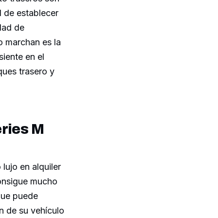
d de establecer
dad de
o marchan es la
siente en el
ques trasero y
eries M
ujo en alquiler
consigue mucho
que puede
ón de su vehículo