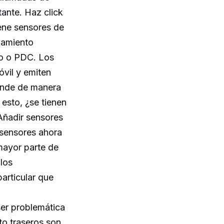
tante. Haz click
ene sensores de
namiento
to o PDC. Los
óvil y emiten
rende de manera
esto, ¿se tienen
Añadir sensores
 sensores ahora
 mayor parte de
los
articular que
ser problemática
to traseros son