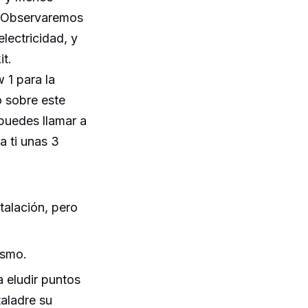
. Observaremos
electricidad, y
it.
 1 para la
o sobre este
 puedes llamar a
 a ti unas 3
talación, pero
ismo.
a eludir puntos
aladre su