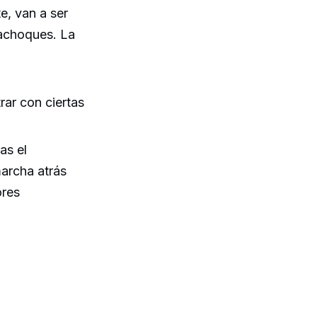
e, van a ser
rachoques. La
rar con ciertas
as el
archa atrás
ores