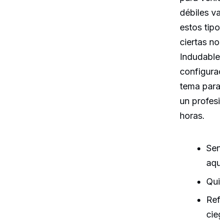
débiles v
estos tipo
ciertas no
Indudable
configura
tema para 
un profesi
horas.
Sen
aqu
Qui
Ref
cie