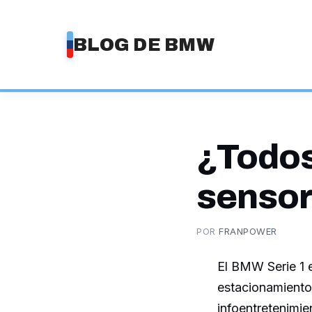
Saltar
al
BLOG DE BMW
contenido
¿Todos
sensor
POR
FRANPOWER
El BMW Serie 1 e
estacionamiento t
infoentretenimie