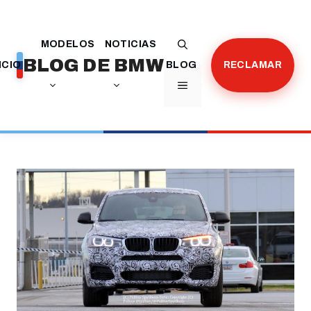
Saltar
al
MODELOS
NOTICIAS
contenido
BLOG DE BMW
ICIO
BLOG
RECLAMAR
MENÚ