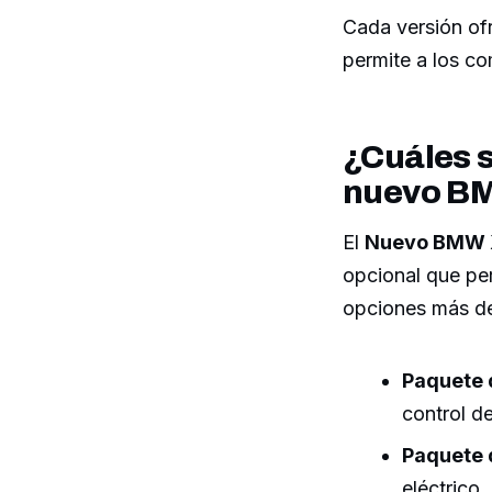
Cada versión of
permite a los co
¿Cuáles s
nuevo B
El
Nuevo BMW 
opcional que per
opciones más de
Paquete 
control d
Paquete d
eléctrico.