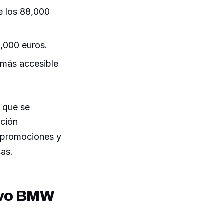
e los 88,000
,000 euros.
 más accesible
o que se
ación
s promociones y
cas.
uevo BMW