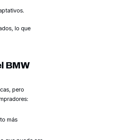
aptativos.
ados, lo que
 el BMW
cas, pero
compradores:
cto más