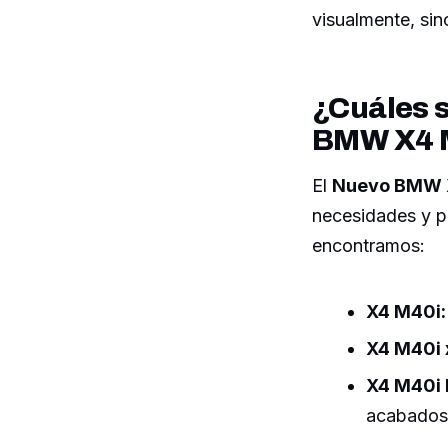
visualmente, si
¿Cuáles s
BMW X4 
El
Nuevo BMW 
necesidades y pr
encontramos:
X4 M40i:
X4 M40i 
X4 M40i F
acabados