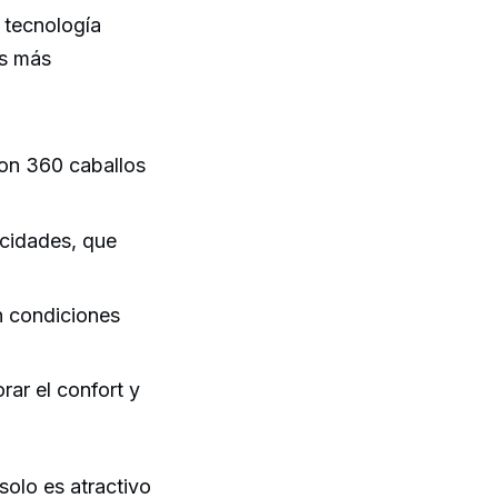
 tecnología
as más
con 360 caballos
cidades, que
n condiciones
ar el confort y
olo es atractivo