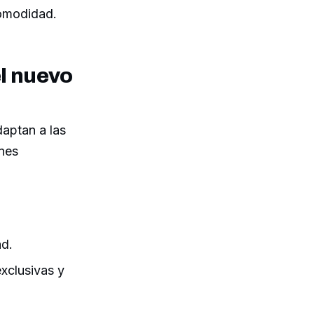
comodidad.
el nuevo
daptan a las
ones
ad.
xclusivas y