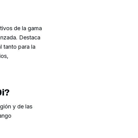
tivos de la gama
anzada. Destaca
l tanto para la
ios,
0i?
gión y de las
rango