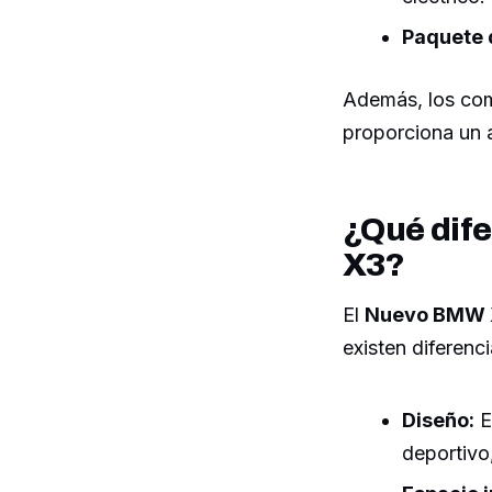
Paquete 
Además, los com
proporciona un a
¿Qué dife
X3?
El
Nuevo BMW 
existen diferenc
Diseño:
E
deportivo