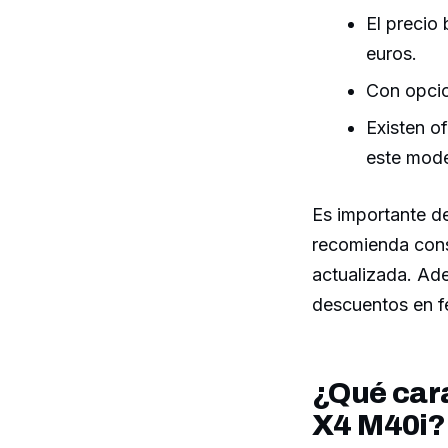
El precio
euros.
Con opcio
Existen o
este mode
Es importante de
recomienda cons
actualizada. Ad
descuentos en fe
¿Qué car
X4 M40i?