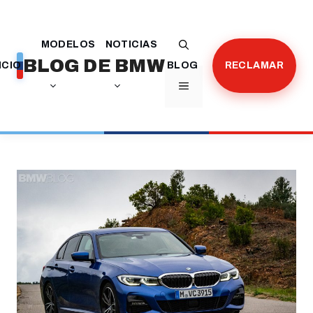
Saltar
al
MODELOS
NOTICIAS
contenido
BLOG DE BMW
ICIO
BLOG
RECLAMAR
MENÚ