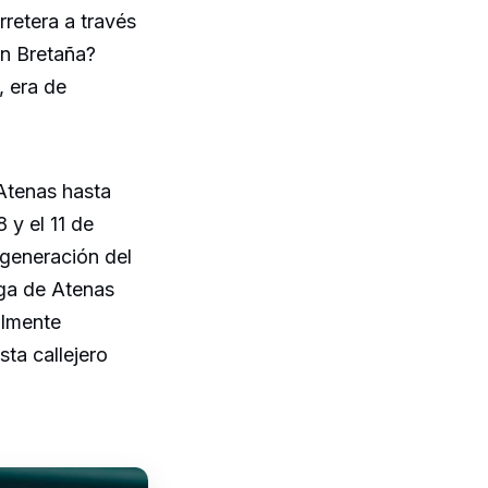
rretera a través
an Bretaña?
, era de
 Atenas hasta
 y el 11 de
 generación del
ega de Atenas
almente
sta callejero