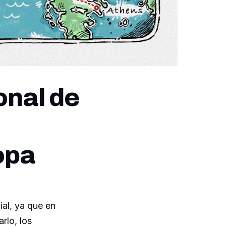
onal de
opa
al, ya que en
rlo, los