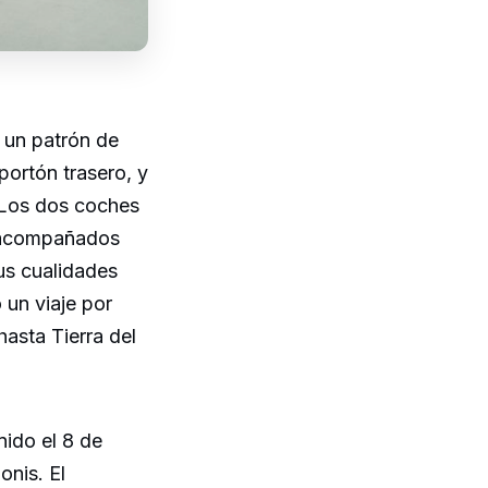
n un patrón de
portón trasero, y
. Los dos coches
n acompañados
us cualidades
 un viaje por
asta Tierra del
Unido el 8 de
onis. El