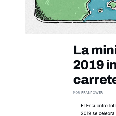
La min
2019 in
carret
POR
FRANPOWER
El Encuentro Int
2019 se celebra e