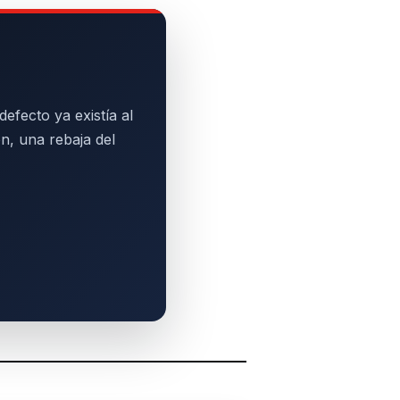
efecto ya existía al
n, una rebaja del