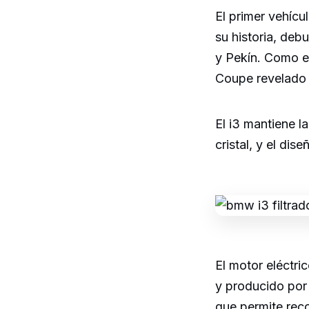
El primer vehíc
su historia, de
y Pekín. Como er
Coupe revelado e
El i3 mantiene l
cristal, y el dise
El motor eléctri
y producido por 
que permite reco