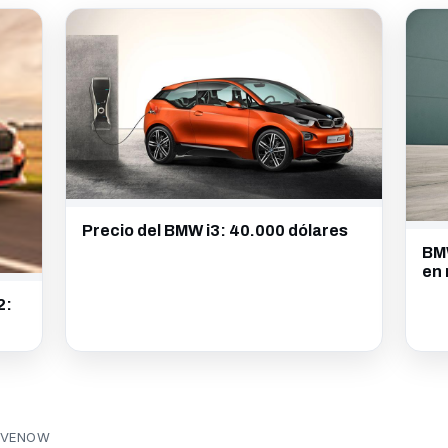
Precio del BMW i3: 40.000 dólares
BMW
en 
2:
RIVENOW