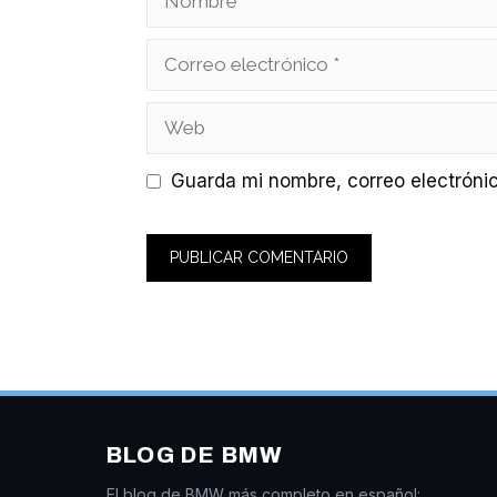
Correo
electrónico
Web
Guarda mi nombre, correo electróni
BLOG DE BMW
El blog de BMW más completo en español: