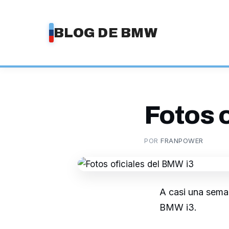
Saltar
al
BLOG DE BMW
contenido
Fotos 
POR
FRANPOWER
A casi una seman
BMW i3.