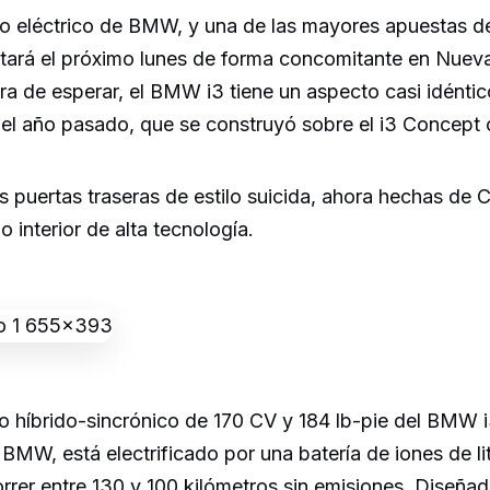
ulo eléctrico de BMW, y una de las mayores apuestas d
butará el próximo lunes de forma concomitante en Nuev
a de esperar, el BMW i3 tiene un aspecto casi idéntic
l año pasado, que se construyó sobre el i3 Concept o
as puertas traseras de estilo suicida, ahora hechas de
ño interior de alta tecnología.
co híbrido-sincrónico de 170 CV y 184 lb-pie del BMW i
BMW, está electrificado por una batería de iones de l
rrer entre 130 y 100 kilómetros sin emisiones. Diseña