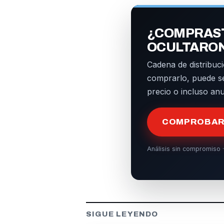
¿COMPRAST
OCULTARO
Cadena de distribuci
comprarlo, puede s
precio o incluso an
COMPROBAR 
Análisis sin compromiso ·
SIGUE LEYENDO