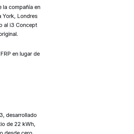
e la compañía en
a York, Londres
o al i3 Concept
riginal.
 CFRP en lugar de
3, desarrollado
itio de 22 kWh,
do desde cero