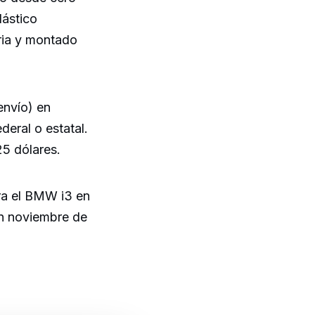
lástico
ria y montado
envío) en
deral o estatal.
25 dólares.
ra el BMW i3 en
en noviembre de