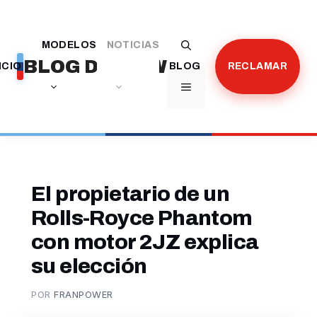
Saltar
al
MODELOS
NOTICIAS
contenido
BLOG DE BMW
ICIO
BLOG
RECLAMAR
MENÚ
El propietario de un
Rolls-Royce Phantom
con motor 2JZ explica
su elección
POR
FRANPOWER