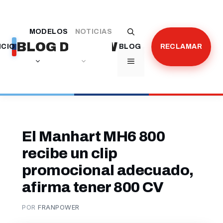
Saltar
al
MODELOS
NOTICIAS
contenido
BLOG DE BMW
ICIO
BLOG
RECLAMAR
MENÚ
El Manhart MH6 800
recibe un clip
promocional adecuado,
afirma tener 800 CV
POR
FRANPOWER