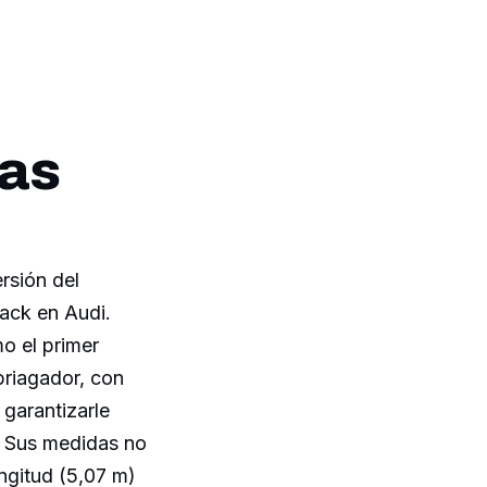
tas
rsión del
ack en Audi.
o el primer
briagador, con
garantizarle
. Sus medidas no
ongitud (5,07 m)