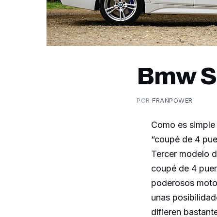
Bmw Se
POR
FRANPOWER
Como es simple 
“coupé de 4 pue
Tercer modelo de
coupé de 4 puer
poderosos motor
unas posibilidad
difieren bastant