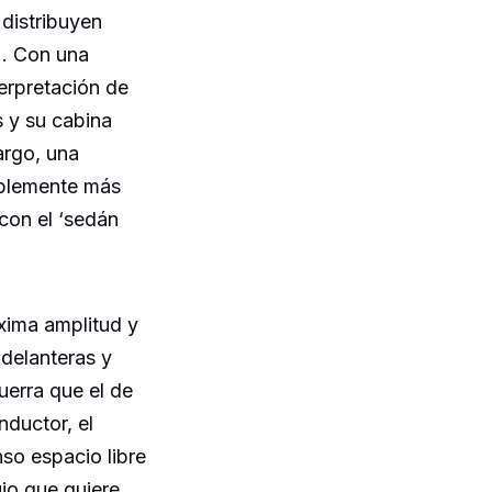
 distribuyen
). Con una
terpretación de
s y su cabina
argo, una
ablemente más
con el ‘sedán
áxima amplitud y
 delanteras y
erra que el de
nductor, el
so espacio libre
ujo que quiere