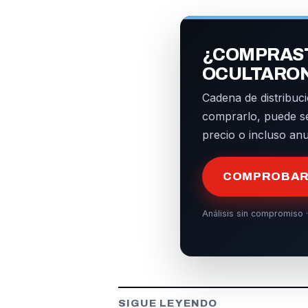
¿COMPRAST
OCULTARO
Cadena de distribuci
comprarlo, puede s
precio o incluso an
COMPROBAR 
Análisis sin compromiso ·
SIGUE LEYENDO