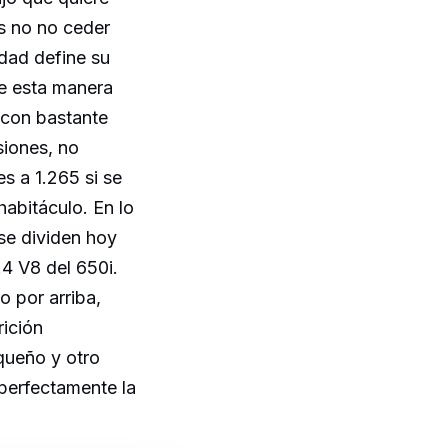
s no no ceder
dad define su
de esta manera
 con bastante
siones, no
s a 1.265 si se
habitáculo. En lo
se dividen hoy
4.4 V8 del 650i.
 por arriba,
rición
queño y otro
 perfectamente la