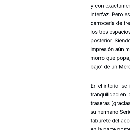
y con exactament
interfaz. Pero 
carrocería de tr
los tres espacio
posterior. Sien
impresión aún m
morro que popa,
bajo’ de un Mer
En el interior s
tranquilidad en l
traseras (graci
su hermano Serie
taburete del aco
en la parte post