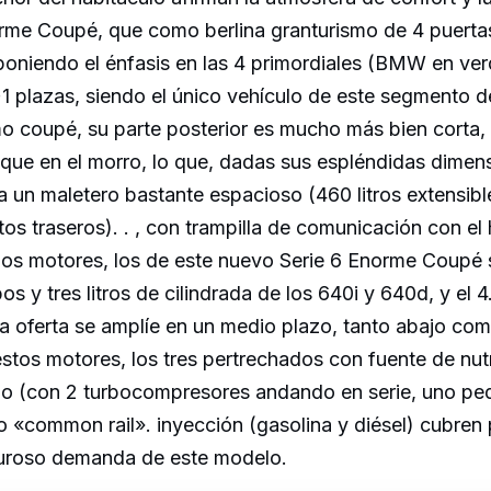
rme Coupé, que como berlina granturismo de 4 puerta
poniendo el énfasis en las 4 primordiales (BMW en ver
1 plazas, siendo el único vehículo de este segmento 
mo coupé, su parte posterior es mucho más bien corta,
que en el morro, lo que, dadas sus espléndidas dimen
 un maletero bastante espacioso (460 litros extensible
tos traseros). . , con trampilla de comunicación con el 
 los motores, los de este nuevo Serie 6 Enorme Coupé 
bos y tres litros de cilindrada de los 640i y 640d, y el 
 oferta se amplíe en un medio plazo, tanto abajo como
stos motores, los tres pertrechados con fuente de nut
 (con 2 turbocompresores andando en serie, uno pe
o «common rail». inyección (gasolina y diésel) cubren
iguroso demanda de este modelo.