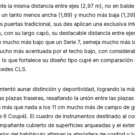
e la misma distancia entre ejes (2,97 m), no en balde
es un tanto menos ancha (1,89) y mucho más baja (1,39
es puertas tradicional, sus des aplican una exclusiva in
s, con su largo capó, su destacable distancia entre eje
do mucho más bajo que un Serie 7, semeja mucho más l
ucho más acentuada por el techo bajo, con consider
 lo que fortalece su diseño tipo cupé en comparación 
cedes CLS.
e intentó aunar distinción y deportividad, logrando la m
as plazas traseras, resaltando la unión entre las plazas
as más que nada a los 11 cm mucho más de campo de gu
 6 Coupé). El cuadro de instrumentos destinado al co
mpañante cubierto de superficies arqueadas y el exten
erior del habitáculo afirman la atmósfera de confort y l