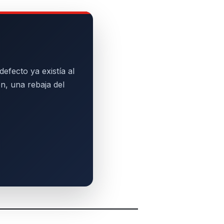
efecto ya existía al
n, una rebaja del