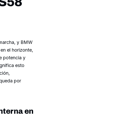
 S58
en marcha, y BMW
en el horizonte,
de potencia y
gnifica esto
ción,
squeda por
nterna en