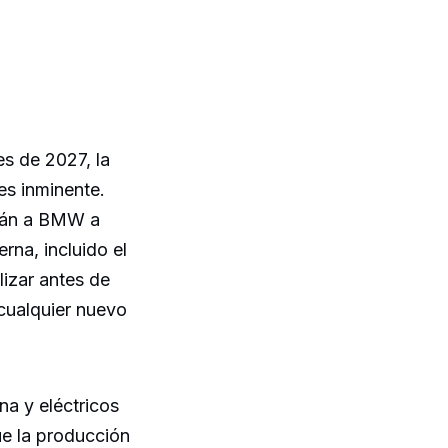
es de 2027, la
es inminente.
arán a BMW a
rna, incluido el
izar antes de
 cualquier nuevo
a y eléctricos
ue la producción