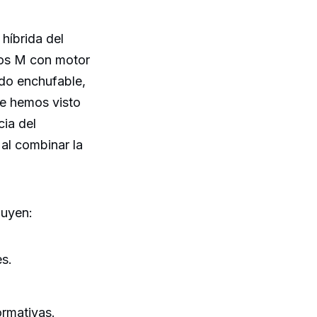
híbrida del
los M con motor
ido enchufable,
que hemos visto
cia del
 al combinar la
luyen:
es.
ormativas.