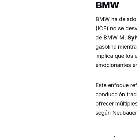
BMW
BMW ha dejado c
(ICE) no se des
de BMW M,
Syl
gasolina mientra
implica que los
emocionantes en
Este enfoque ref
conducción tradi
ofrecer múltipl
según Neubauer,