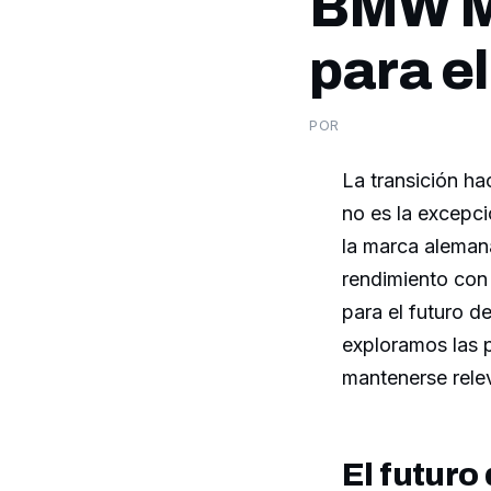
BMW M 
para e
POR
La transición ha
no es la excepci
la marca alemana
rendimiento con 
para el futuro 
exploramos las 
mantenerse rele
El futuro