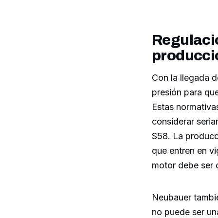
Regulacio
producci
Con la llegada d
presión para qu
Estas normativa
considerar seria
S58. La producc
que entren en vi
motor debe ser c
Neubauer tambié
no puede ser una