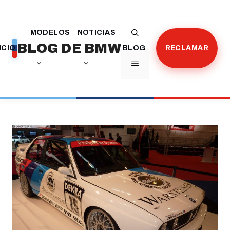
Saltar
al
MODELOS
NOTICIAS
contenido
BLOG DE BMW
ICIO
BLOG
RECLAMAR
MENÚ