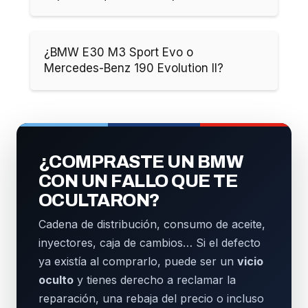
¿BMW E30 M3 Sport Evo o
Mercedes-Benz 190 Evolution II?
¿COMPRASTE UN BMW
CON UN FALLO QUE TE
OCULTARON?
Cadena de distribución, consumo de aceite,
inyectores, caja de cambios… Si el defecto
ya existía al comprarlo, puede ser un
vicio
oculto
y tienes derecho a reclamar la
reparación, una rebaja del precio o incluso