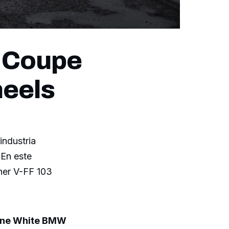
4 Coupe
heels
industria
 En este
iner V-FF 103
ine White BMW