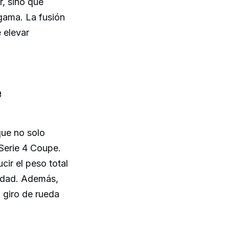
r, sino que
 gama. La fusión
e elevar
e
que no solo
Serie 4 Coupe.
cir el peso total
lidad. Además,
 giro de rueda