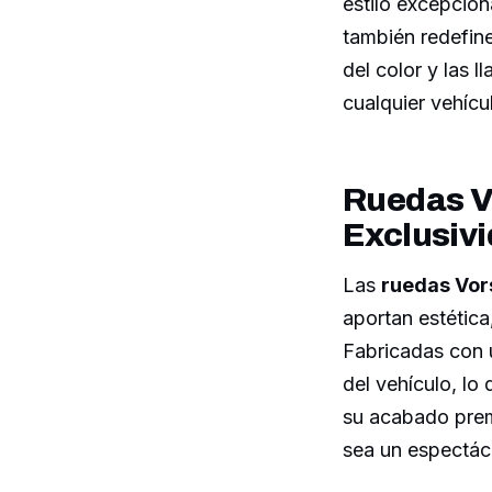
estilo excepcion
también redefine
del color y las 
cualquier vehícu
Ruedas Vo
Exclusiv
Las
ruedas Vor
aportan estétic
Fabricadas con u
del vehículo, lo
su acabado prem
sea un espectácu