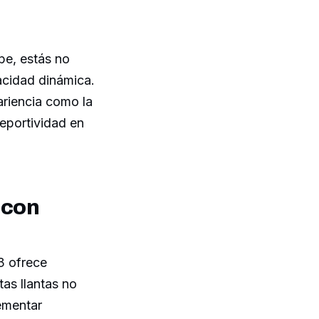
e, estás no
acidad dinámica.
ariencia como la
deportividad en
 con
3 ofrece
as llantas no
ementar