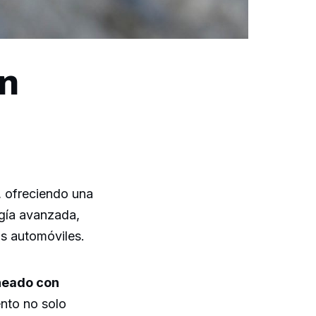
n
 ofreciendo una
ogía avanzada,
os automóviles.
neado con
ento no solo