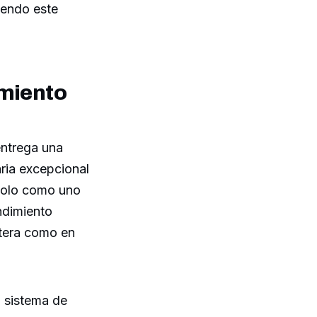
iendo este
imiento
entrega una
ria excepcional
ndolo como uno
ndimiento
etera como en
 sistema de