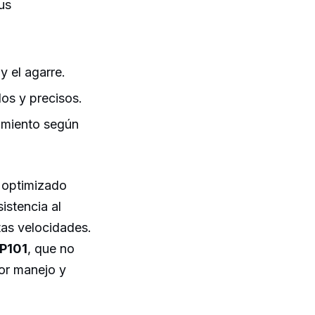
us
y el agarre.
os y precisos.
dimiento según
á optimizado
istencia al
ltas velocidades.
 P101
, que no
jor manejo y