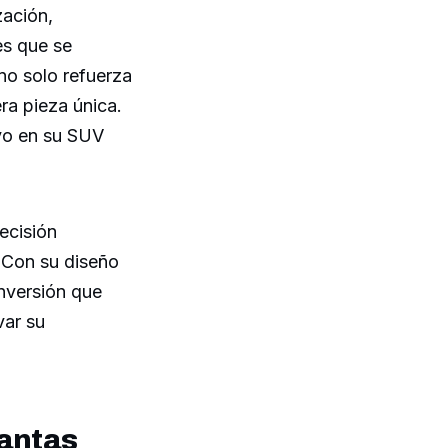
zación,
es que se
 no solo refuerza
ra pieza única.
ivo en su SUV
ecisión
. Con su diseño
inversión que
var su
lantas