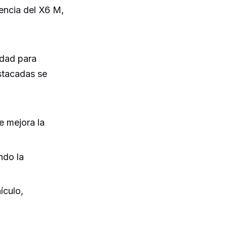
encia del X6 M,
idad para
estacadas se
e mejora la
ndo la
ículo,