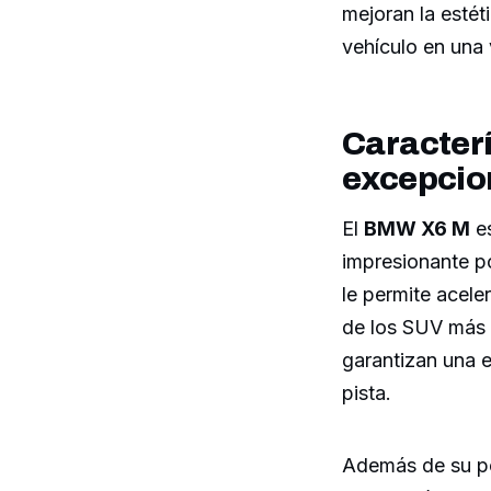
mejoran la estét
vehículo en una
Caracterí
excepcio
El
BMW X6 M
es
impresionante p
le permite acel
de los SUV más 
garantizan una 
pista.
Además de su po