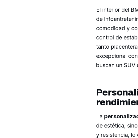
El interior del 
de infoentreteni
comodidad y con
control de estab
tanto placenter
excepcional con 
buscan un SUV de
Personali
rendimie
La
personalizac
de estética, sin
y resistencia, l