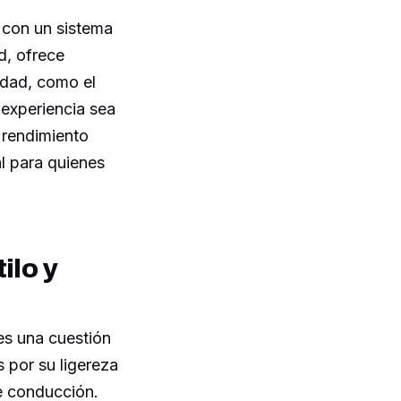
 con un sistema
d, ofrece
idad, como el
 experiencia sea
rendimiento
l para quienes
ilo y
s una cuestión
s por su ligereza
de conducción.