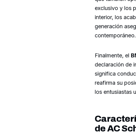
exclusivo y los
interior, los ac
generación asegu
contemporáneo.
Finalmente, el
B
declaración de i
significa conduc
reafirma su posi
los entusiastas 
Caracter
de AC Sc