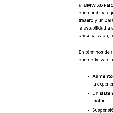
El
BMW X6 Fal
que combina agr
trasero y un pa
la estabilidad a
personalizado, 
En términos de r
que optimizan la
Aumento 
la experie
Un
siste
motor.
Suspensió