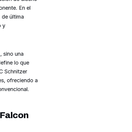
onente. En el
 de última
o y
, sino una
define lo que
AC Schnitzer
es, ofreciendo a
onvencional.
 Falcon