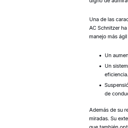
digno de admira
Una de las carac
AC Schnitzer ha
manejo más ágil 
Un aument
Un sistem
eficiencia
Suspensió
de condu
Además de su re
miradas. Su ext
que también opti