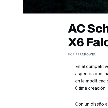
AC Sch
X6 Fal
POR
FRANPOWER
En el competitiv
aspectos que ma
en la modificac
última creación.
Con un diseño au