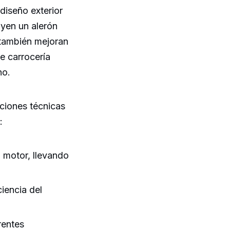
diseño exterior
uyen un alerón
 también mejoran
de carrocería
no.
ciones técnicas
:
 motor, llevando
ciencia del
rentes