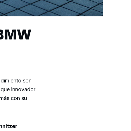
l BMW
ndimiento son
foque innovador
 más con su
hnitzer