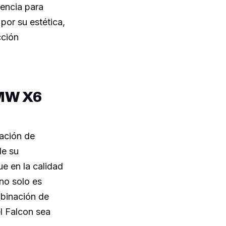
encia para
por su estética,
cción
BMW X6
zación de
de su
e en la calidad
 no solo es
mbinación de
l Falcon sea