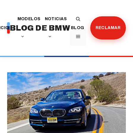
Saltar
al
MODELOS
NOTICIAS
contenido
BLOG DE BMW
ICIO
BLOG
RECLAMAR
MENÚ