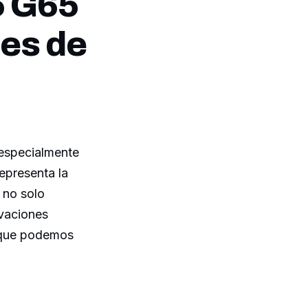
5 G65
es de
especialmente
representa la
 no solo
ovaciones
o que podemos