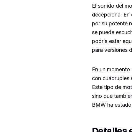
El sonido del m
decepciona. En 
por su potente 
se puede escuch
podría estar eq
para versiones d
En un momento c
con cuádruples 
Este tipo de mo
sino que también
BMW ha estado p
Detalles 