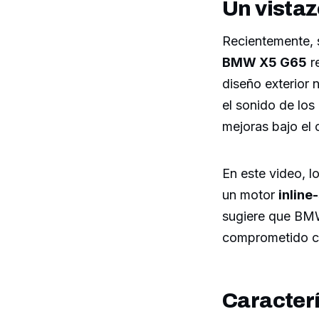
Un vista
Recientemente, s
BMW X5 G65
re
diseño exterior 
el sonido de los
mejoras bajo el 
En este video, l
un motor
inline-
sugiere que BMW
comprometido co
Caracterís