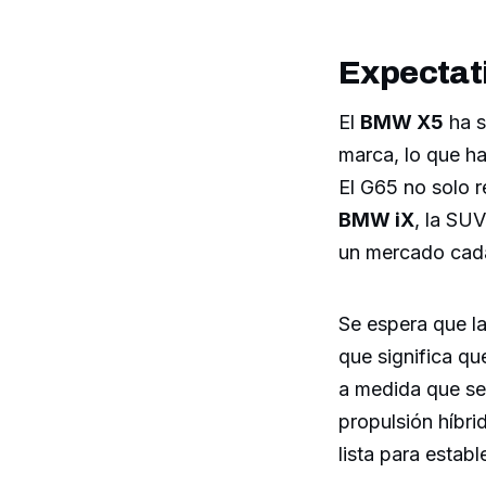
Expectat
El
BMW X5
ha s
marca, lo que h
El G65 no solo r
BMW iX
, la SUV
un mercado cada
Se espera que la
que significa qu
a medida que se
propulsión híbri
lista para estab