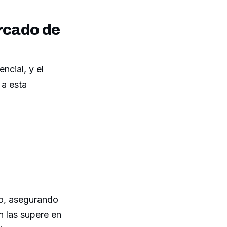
rcado de
cial, y el
 a esta
o, asegurando
n las supere en