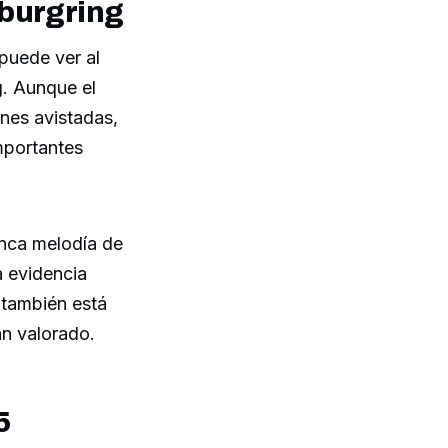
rburgring
puede ver al
g. Aunque el
nes avistadas,
mportantes
onca melodía de
a evidencia
 también está
an valorado.
5