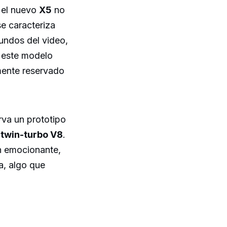
 el nuevo
X5
no
se caracteriza
undos del video,
 este modelo
mente reservado
va un prototipo
r
twin-turbo V8
.
n emocionante,
a, algo que