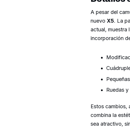
A pesar del camu
nuevo
X5
. La p
actual, muestra 
incorporación d
Modificac
Cuádruple
Pequeñas 
Ruedas y 
Estos cambios, 
combina la esté
sea atractivo, s