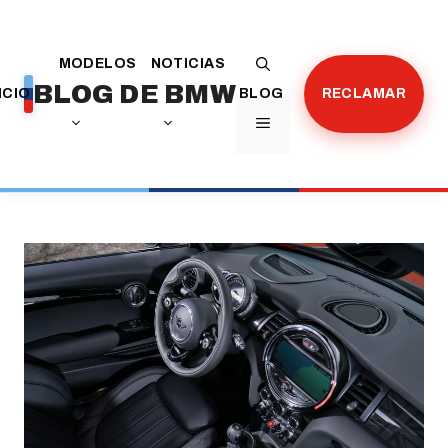
Saltar
al
MODELOS
NOTICIAS
contenido
BLOG DE BMW
ICIO
BLOG
RECLAMAR
MENÚ