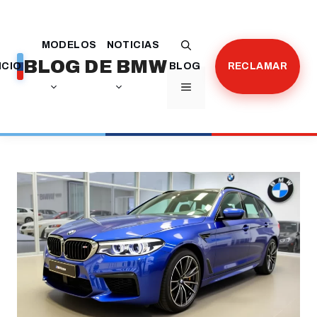
Saltar
al
MODELOS
NOTICIAS
contenido
BLOG DE BMW
ICIO
BLOG
RECLAMAR
MENÚ