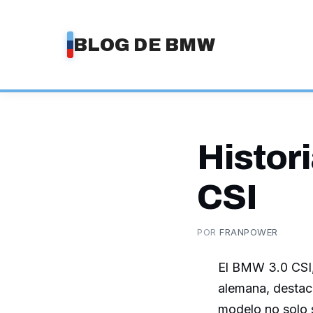
Saltar
al
BLOG DE BMW
contenido
Histor
CSI
POR
FRANPOWER
El BMW 3.0 CSI,
alemana, destac
modelo no solo s