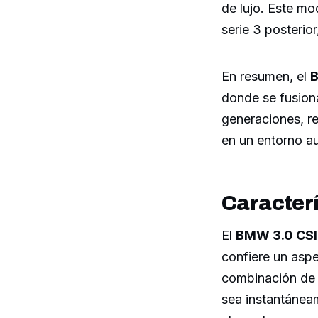
de lujo. Este mo
serie 3 posterio
En resumen, el
B
donde se fusiona
generaciones, r
en un entorno a
Caracterí
El
BMW 3.0 CSI
confiere un aspe
combinación de l
sea instantánea