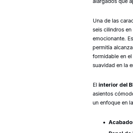
alargados que a
Una de las cara
seis cilindros e
emocionante. Es
permitía alcanza
formidable en el
suavidad en la e
El
interior del
asientos cómodos
un enfoque en la
Acabado