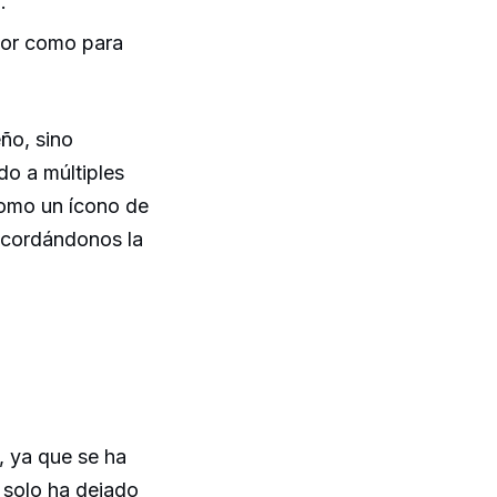
.
tor como para
ño, sino
do a múltiples
como un ícono de
recordándonos la
e, ya que se ha
 solo ha dejado