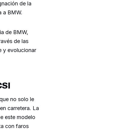
gnación de la
za a BMW.
oria de BMW,
ravés de las
 y evolucionar
CSI
que no solo le
en carretera. La
ue este modelo
ta con faros