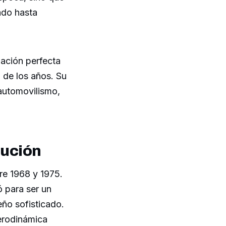
ado hasta
nación perfecta
o de los años. Su
automovilismo,
lución
re 1968 y 1975.
ó para ser un
ño sofisticado.
aerodinámica