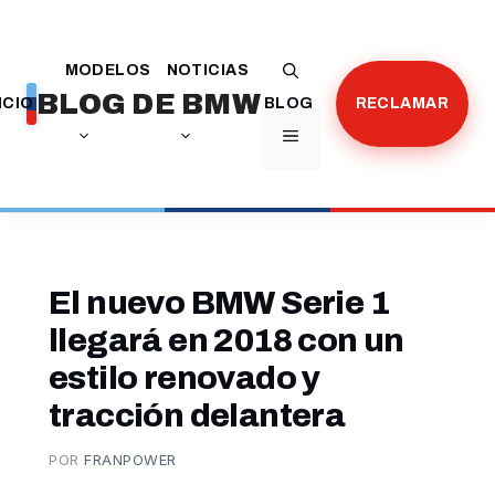
Saltar
al
MODELOS
NOTICIAS
contenido
BLOG DE BMW
ICIO
BLOG
RECLAMAR
MENÚ
El nuevo BMW Serie 1
llegará en 2018 con un
estilo renovado y
tracción delantera
POR
FRANPOWER