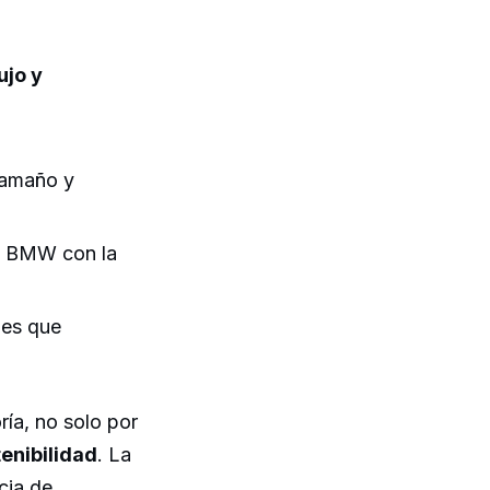
ujo y
 tamaño y
e BMW con la
nes que
ría, no solo por
enibilidad
. La
cia de