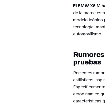
El BMW X6 M ha
de la marca está
modelo icónico p
tecnología, mant
automovilismo.
Rumores 
pruebas
Recientes rumor
estilísticos ins
Específicamente,
aerodinámico que
características 