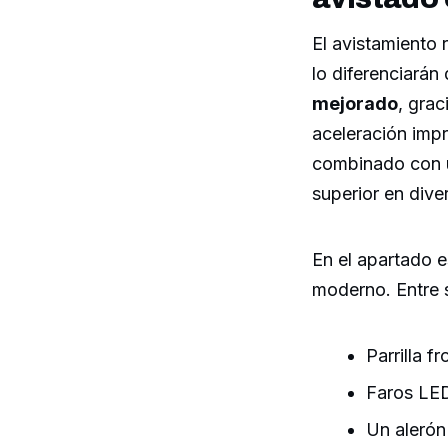
El avistamiento 
lo diferenciará
mejorado
, grac
aceleración impr
combinado con u
superior en dive
En el apartado e
moderno. Entre s
Parrilla f
Faros LED
Un alerón