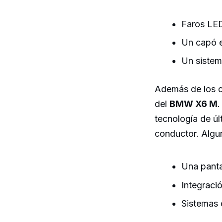
Faros LED
Un capó e
Un sistem
Además de los ca
del
BMW X6 M
.
tecnología de úl
conductor. Algu
Una panta
Integraci
Sistemas 