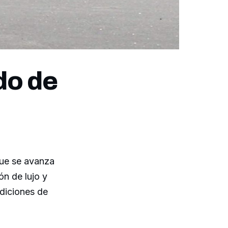
do de
ue se avanza
n de lujo y
ndiciones de