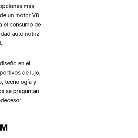
 opciones más
n de un motor V8
ía el consumo de
idad automotriz
M
.
diseño en el
ortivos de lujo,
o, tecnología y
hos se preguntan
edecesor.
 M