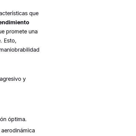
cterísticas que
endimiento
que promete una
. Esto,
maniobrabilidad
agresivo y
ión óptima.
a aerodinámica