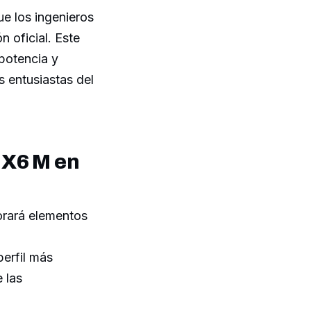
ue los ingenieros
n oficial. Este
potencia y
s entusiastas del
 X6 M en
rará elementos
perfil más
 las